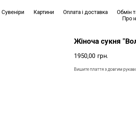
Сувеніри
Картини
Оплата і доставка
Обмін 
Про 
Жіноча сукня "Воло
1950,00
грн.
Вишите плаття з довгим рукав