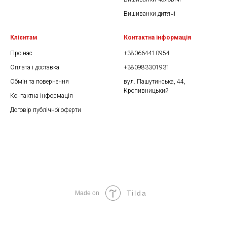
Вишиванки дитячі
Клієнтам
Контактна інформація
Про нас
+380664410954
Оплата і доставка
+380983301931
Обмін та повернення
вул. Пашутинська, 44,
Кропивницький
Контактна інформація
Договір публічної оферти
Tilda
Made on