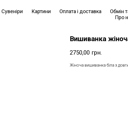
Сувеніри
Картини
Оплата і доставка
Обмін 
Про 
Вишиванка жіноча
2750,00
грн.
Жіноча вишиванка біла з довг