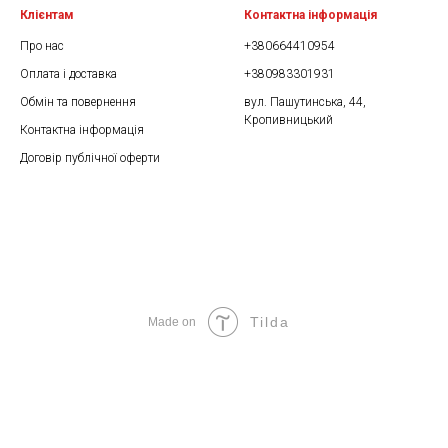
Клієнтам
Контактна інформація
Про нас
+380664410954
Оплата і доставка
+380983301931
Обмін та повернення
вул. Пашутинська, 44,
Кропивницький
Контактна інформація
Договір публічної оферти
Tilda
Made on