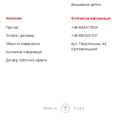
Вишиванки дитячі
Клієнтам
Контактна інформація
Про нас
+380664410954
Оплата і доставка
+380983301931
Обмін та повернення
вул. Пашутинська, 44,
Кропивницький
Контактна інформація
Договір публічної оферти
Tilda
Made on