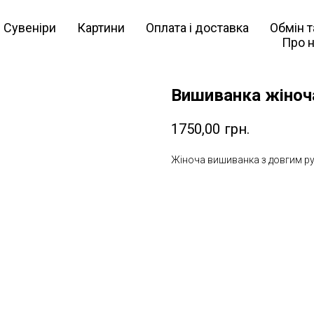
Сувеніри
Картини
Оплата і доставка
Обмін 
Про 
Вишиванка жіноча 
1750,00
грн.
Жіноча вишиванка з довгим р